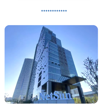
************